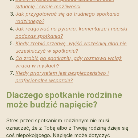
sytuację i swoje możliwości
Jak przygotować się do trudnego spotkania
rodzinnego?
Jak reagować na pytania, komentarze i naciski
podczas spotkania?
Kiedy zrobić przerwę, wyjść wcześniej albo nie
uczestniczyć w spotkaniu?
Co zrobić po spotkaniu, gdy rozmowa wciąż
wraca w myślach?
Kiedy priorytetem jest bezpieczeństwo i
profesjonalne wsparcie?
Dlaczego spotkanie rodzinne
może budzić napięcie?
Stres przed spotkaniem rodzinnym nie musi
oznaczać, że z Tobą albo z Twoją rodziną dzieje się
coś niepokojącego. Napięcie może dotyczyć